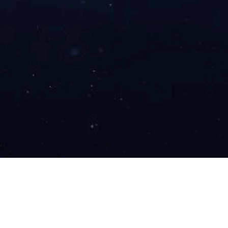
例
案例
衣康酸蒸发系统